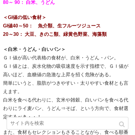
80～ 90： 白米、うどん
＜GI値の低い食材＞
GI値40～50： 魚介類、生フルーツジュース
20～30： 大豆、きのこ類、緑黄色野菜、海藻類
＜白米・うどん・白いパン＞
ＧＩ値が高い代表格の食材が、白米・うどん・パン。
ＧＩ値とは、炭水化物の吸収速度を示す指標で、ＧＩ値が
高いほど、血糖値の急激な上昇を招く危険がある。
簡単にいうと、脂肪がつきやすい・太りやすい食材とも言
えます。
白米を食べる代わりに、玄米や雑穀、白いパンを食べる代
わりにライ麦パン、うどん⇒そば、という方向で、食材選
定するべき・・！
また、食材もセレクションもさることながら、食べる順番